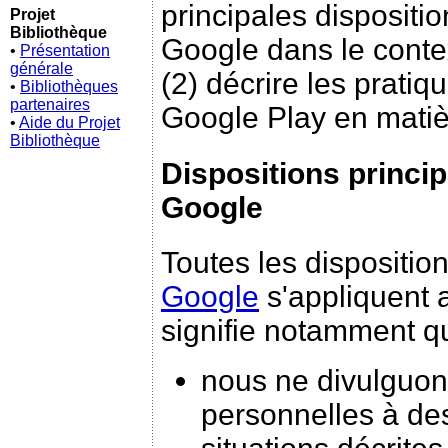
principales dispositio
Projet
Bibliothèque
Google dans le contex
•
Présentation
générale
(2) décrire les pratiq
•
Bibliothèques
partenaires
Google Play en matièr
•
Aide du Projet
Bibliothèque
Dispositions princip
Google
Toutes les dispositio
Google
s'appliquent a
signifie notamment q
nous ne divulguon
personnelles à des