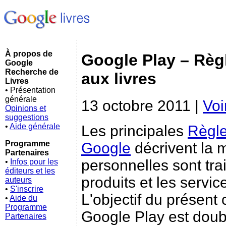
À propos de
Google Play – Règl
Google
Recherche de
aux livres
Livres
• Présentation
générale
13 octobre 2011 |
Voi
Opinions et
suggestions
•
Aide générale
Les principales
Règle
Programme
Google
décrivent la 
Partenaires
personnelles sont trai
•
Infos pour les
éditeurs et les
produits et les servi
auteurs
•
S'inscrire
L'objectif du présent 
•
Aide du
Programme
Google Play est double
Partenaires